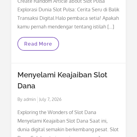
Create Random Article about Slot Pulsa
Explorasi Dunia Slot Pulsa: Cerita Seru di Balik
Transaksi Digital Halo pembaca setia! Apakah
kamu pernah mendengar tentang istilah […]
Explorasi
Read More
Dunia
Slot
Pulsa:
Cerita
Seru
Menyelami Keajaiban Slot
Di
Balik
Dana
Transaksi
Digital
Posted
By
admin
July 7, 2026
on
Exploring the Wonders of Slot Dana
Menyelami Keajaiban Slot Dana Saat ini,
dunia digital semakin berkembang pesat. Slot