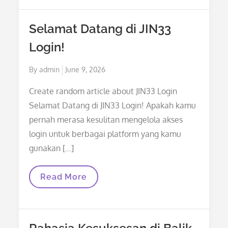
Dunia
Slot
Online
Selamat Datang di JIN33
Login!
Posted
By
admin
June 9, 2026
on
Create random article about JIN33 Login
Selamat Datang di JIN33 Login! Apakah kamu
pernah merasa kesulitan mengelola akses
login untuk berbagai platform yang kamu
gunakan […]
Selamat
Read More
Datang
Di
JIN33
Login!