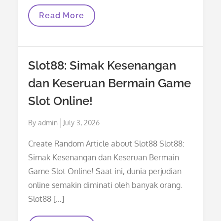
Menang
Read More
Atau
Kalah?
Slot
Garansi
Kekalahan!
Slot88: Simak Kesenangan
dan Keseruan Bermain Game
Slot Online!
Posted
By
admin
July 3, 2026
on
Create Random Article about Slot88 Slot88:
Simak Kesenangan dan Keseruan Bermain
Game Slot Online! Saat ini, dunia perjudian
online semakin diminati oleh banyak orang.
Slot88 […]