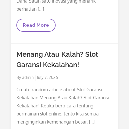
Dana Salah satu inovasi yang menarik
perhatian […]
Menyelami
Read More
Keajaiban
Slot
Dana
Menang Atau Kalah? Slot
Garansi Kekalahan!
Posted
By
admin
July 7, 2026
on
Create random article about Slot Garansi
Kekalahan Menang Atau Kalah? Slot Garansi
Kekalahan! Ketika berbicara tentang
permainan slot online, tentu kita semua
menginginkan kemenangan besar, […]