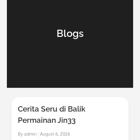
Blogs
Cerita Seru di Balik
Permainan Jin33
Posted
By
admin
August 6, 2026