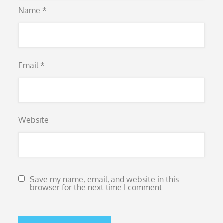
Name
*
Email
*
Website
Save my name, email, and website in this
browser for the next time I comment.