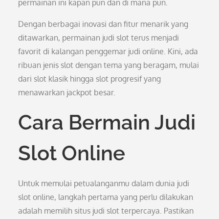
permainan ini kapan pun dan di mana pun.
Dengan berbagai inovasi dan fitur menarik yang
ditawarkan, permainan judi slot terus menjadi
favorit di kalangan penggemar judi online. Kini, ada
ribuan jenis slot dengan tema yang beragam, mulai
dari slot klasik hingga slot progresif yang
menawarkan jackpot besar.
Cara Bermain Judi
Slot Online
Untuk memulai petualanganmu dalam dunia judi
slot online, langkah pertama yang perlu dilakukan
adalah memilih situs judi slot terpercaya. Pastikan