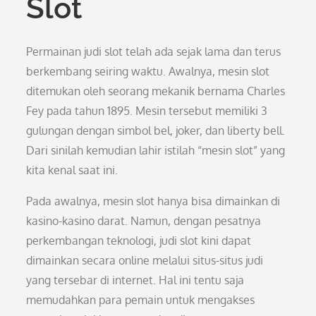
Slot
Permainan judi slot telah ada sejak lama dan terus
berkembang seiring waktu. Awalnya, mesin slot
ditemukan oleh seorang mekanik bernama Charles
Fey pada tahun 1895. Mesin tersebut memiliki 3
gulungan dengan simbol bel, joker, dan liberty bell.
Dari sinilah kemudian lahir istilah “mesin slot” yang
kita kenal saat ini.
Pada awalnya, mesin slot hanya bisa dimainkan di
kasino-kasino darat. Namun, dengan pesatnya
perkembangan teknologi, judi slot kini dapat
dimainkan secara online melalui situs-situs judi
yang tersebar di internet. Hal ini tentu saja
memudahkan para pemain untuk mengakses