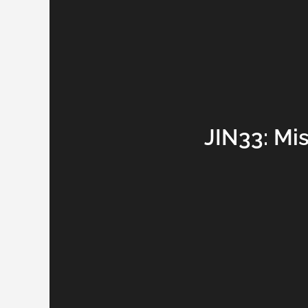
JIN33: Mi