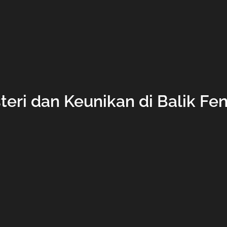
steri dan Keunikan di Balik Fe