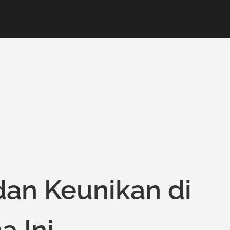
 dan Keunikan di
a Ini