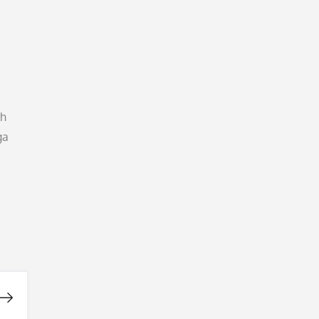
ah
ga