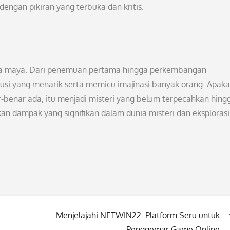
engan pikiran yang terbuka dan kritis.
nia maya. Dari penemuan pertama hingga perkembangan
kusi yang menarik serta memicu imajinasi banyak orang. Apak
benar ada, itu menjadi misteri yang belum terpecahkan hing
akan dampak yang signifikan dalam dunia misteri dan eksplorasi
Menjelajahi NETWIN22: Platform Seru untuk
Penggemar Game Online