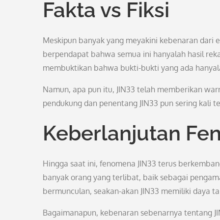
Fakta vs Fiksi
Meskipun banyak yang meyakini kebenaran dari ek
berpendapat bahwa semua ini hanyalah hasil rek
membuktikan bahwa bukti-bukti yang ada hanyalah
Namun, apa pun itu, JIN33 telah memberikan warn
pendukung dan penentang JIN33 pun sering kali te
Keberlanjutan F
Hingga saat ini, fenomena JIN33 terus berkemba
banyak orang yang terlibat, baik sebagai pengama
bermunculan, seakan-akan JIN33 memiliki daya tar
Bagaimanapun, kebenaran sebenarnya tentang JIN