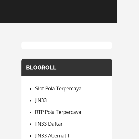
BLOGROLL
Slot Pola Terpercaya
JIN33
RTP Pola Terpercaya
JIN33 Daftar
JIN33 Alternatif