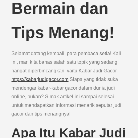
Bermain dan
Tips Menang!
Selamat datang kembali, para pembaca setia! Kali
ini, mari kita bahas salah satu topik yang sedang
hangat diperbincangkan, yaitu Kabar Judi Gacor.
https://kabarjudigacor.com
Siapa yang tidak suka
mendengar kabar-kabar gacor dalam dunia judi
online, bukan? Simak artikel ini sampai selesai
untuk mendapatkan informasi menarik seputar judi
gacor dan tips menangnya!
Apa Itu Kabar Judi