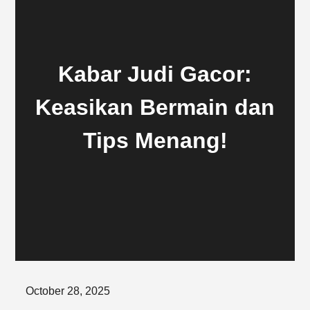
Kabar Judi Gacor:
Keasikan Bermain dan
Tips Menang!
Posted
October 28, 2025
on