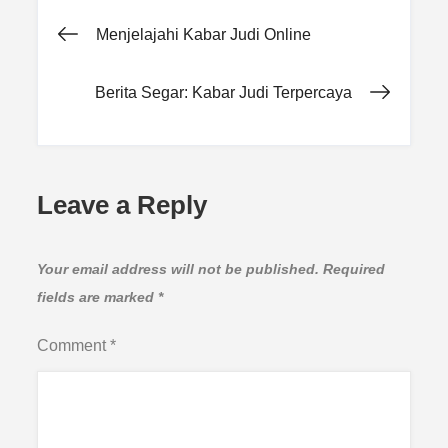
Post
Menjelajahi Kabar Judi Online
navigation
Berita Segar: Kabar Judi Terpercaya
Leave a Reply
Your email address will not be published.
Required
fields are marked
*
Comment
*