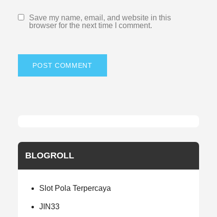
Save my name, email, and website in this
browser for the next time I comment.
BLOGROLL
Slot Pola Terpercaya
JIN33