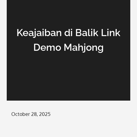
Keajaiban di Balik Link
Demo Mahjong
Posted
October 28, 2025
on