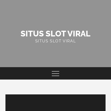
Skip
to
content
SITUS SLOT VIRAL
SITUS SLOT VIRAL