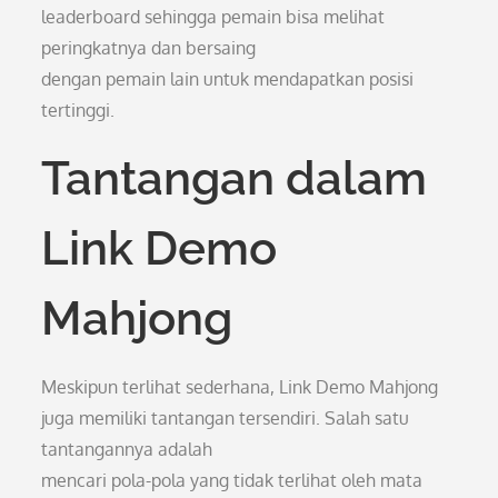
leaderboard sehingga pemain bisa melihat
peringkatnya dan bersaing
dengan pemain lain untuk mendapatkan posisi
tertinggi.
Tantangan dalam
Link Demo
Mahjong
Meskipun terlihat sederhana, Link Demo Mahjong
juga memiliki tantangan tersendiri. Salah satu
tantangannya adalah
mencari pola-pola yang tidak terlihat oleh mata