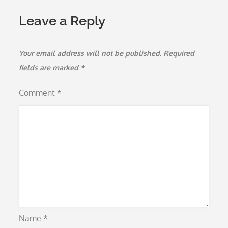
Leave a Reply
Your email address will not be published.
Required
fields are marked
*
Comment
*
Name
*