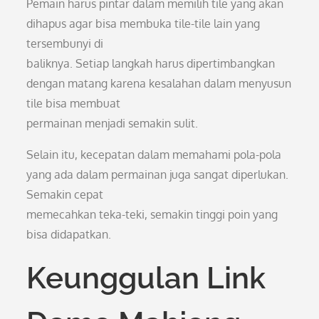
Pemain harus pintar dalam memilih tile yang akan
dihapus agar bisa membuka tile-tile lain yang
tersembunyi di
baliknya. Setiap langkah harus dipertimbangkan
dengan matang karena kesalahan dalam menyusun
tile bisa membuat
permainan menjadi semakin sulit.
Selain itu, kecepatan dalam memahami pola-pola
yang ada dalam permainan juga sangat diperlukan.
Semakin cepat
memecahkan teka-teki, semakin tinggi poin yang
bisa didapatkan.
Keunggulan Link