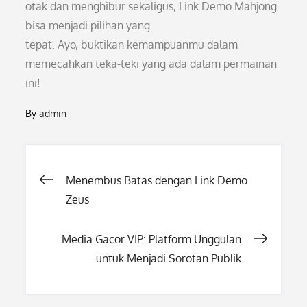
otak dan menghibur sekaligus, Link Demo Mahjong
bisa menjadi pilihan yang
tepat. Ayo, buktikan kemampuanmu dalam
memecahkan teka-teki yang ada dalam permainan
ini!
By
admin
Post
Menembus Batas dengan Link Demo
Zeus
navigation
Media Gacor VIP: Platform Unggulan
untuk Menjadi Sorotan Publik