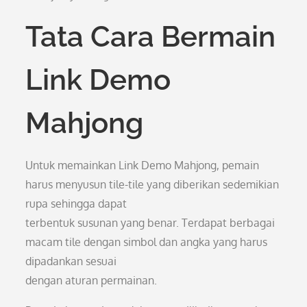
Tata Cara Bermain
Link Demo
Mahjong
Untuk memainkan Link Demo Mahjong, pemain
harus menyusun tile-tile yang diberikan sedemikian
rupa sehingga dapat
terbentuk susunan yang benar. Terdapat berbagai
macam tile dengan simbol dan angka yang harus
dipadankan sesuai
dengan aturan permainan.