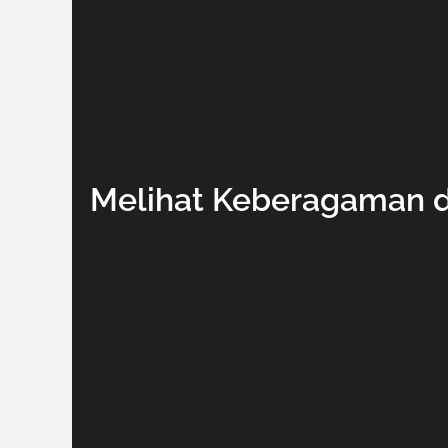
Melihat Keberagaman d