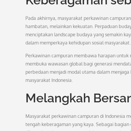
Keberagaman seb
Pada akhirnya, masyarakat perkawinan campura
hambatan, melainkan kekuatan. Perpaduan budaya,
menciptakan landscape budaya yang semakin kaya
dalam memperkaya kehidupan sosial masyarakat.
Perkawinan campuran membawa harapan untuk mem
membuka wawasan global bagi generasi mendata
perbedaan menjadi modal utama dalam menjaga k
masyarakat Indonesia.
Melangkah Bersa
Masyarakat perkawinan campuran di Indonesia me
tengah keberagaman yang kaya. Sebagai bagian d