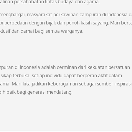
jalinan persahabatan lintas budaya dan agama.
 menghargai, masyarakat perkawinan campuran di Indonesia d
i perbedaan dengan bijak dan penuh kasih sayang. Mari ber
klusif dan damai bagi semua warganya.
ran di Indonesia adalah cerminan dari kekuatan persatuan
sikap terbuka, setiap individu dapat berperan aktif dalam
ma. Mari kita jadikan keberagaman sebagai sumber inspirasi
h baik bagi generasi mendatang.