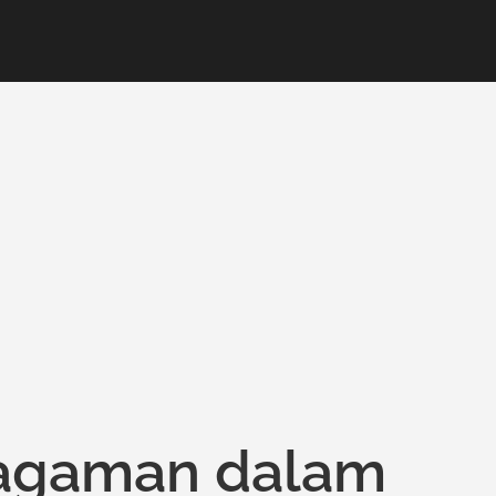
ragaman dalam