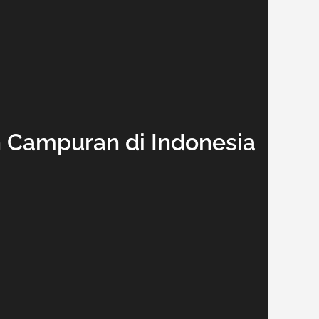
 Campuran di Indonesia