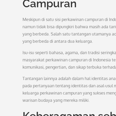
Campuran
Meskipun di satu sisi perkawinan campuran di In
namun tidak bisa dipungkiri bahwa masih ada tan
yang berbeda. Salah satu tantangan utamanya ada
yang berbeda di antara dua keluarga.
Isu-isu seperti bahasa, agama, dan tradisi sering
masyarakat perkawinan campuran di Indonesia te
komunikasi, pengertian, dan sikap terbuka terha
Tantangan lainnya adalah dalam hal identitas an
pada pertanyaan tentang identitas dan asal-us
keluarga perkawinan campuran yang sukses men
warisan budaya yang mereka miliki.