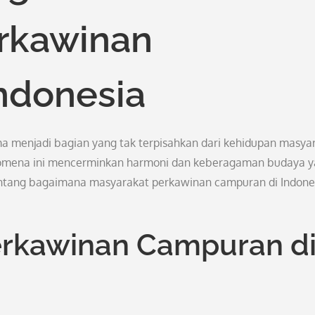
rkawinan
ndonesia
ma menjadi bagian yang tak terpisahkan dari kehidupan masya
mena ini mencerminkan harmoni dan keberagaman budaya y
am tentang bagaimana masyarakat perkawinan campuran di Indone
rkawinan Campuran d