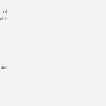
apat
sama-
 dan