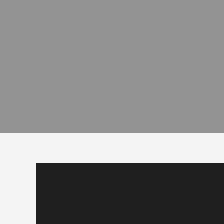
Skip
to
content