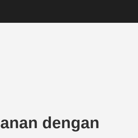
lanan dengan