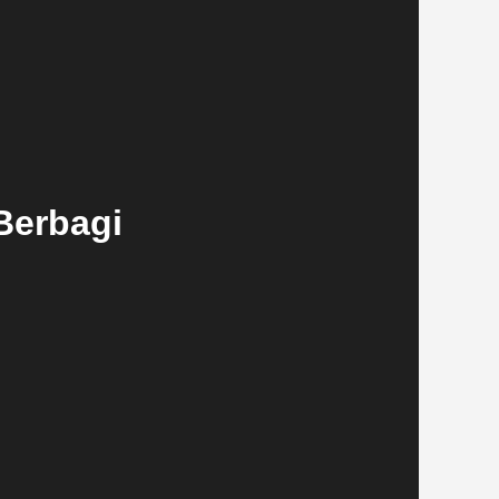
Berbagi