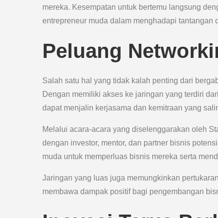
mereka. Kesempatan untuk bertemu langsung denga
entrepreneur muda dalam menghadapi tantangan du
Peluang Networki
Salah satu hal yang tidak kalah penting dari ber
Dengan memiliki akses ke jaringan yang terdiri da
dapat menjalin kerjasama dan kemitraan yang sal
Melalui acara-acara yang diselenggarakan oleh St
dengan investor, mentor, dan partner bisnis poten
muda untuk memperluas bisnis mereka serta mend
Jaringan yang luas juga memungkinkan pertukaran id
membawa dampak positif bagi pengembangan bisn