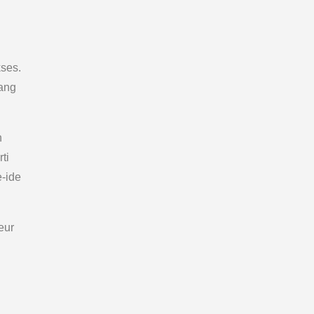
ses.
cang
n
ti
e-ide
eur