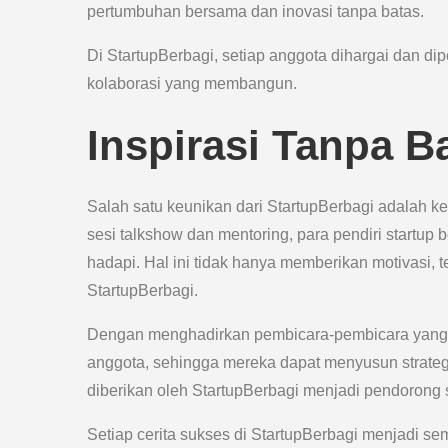
pertumbuhan bersama dan inovasi tanpa batas.
Di StartupBerbagi, setiap anggota dihargai dan dip
kolaborasi yang membangun.
Inspirasi Tanpa B
Salah satu keunikan dari StartupBerbagi adalah 
sesi talkshow dan mentoring, para pendiri startup
hadapi. Hal ini tidak hanya memberikan motivasi,
StartupBerbagi.
Dengan menghadirkan pembicara-pembicara yang
anggota, sehingga mereka dapat menyusun strategi 
diberikan oleh StartupBerbagi menjadi pendorong 
Setiap cerita sukses di StartupBerbagi menjadi s