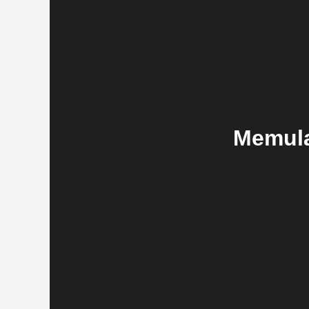
Memula