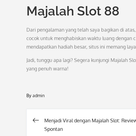
Majalah Slot 88
Dari pengalaman yang telah saya bagikan di atas
cocok untuk menghabiskan waktu luang dengan c
mendapatkan hadiah besar, situs ini memang laya
Jadi, tunggu apa lagi? Segera kunjungi Majalah Sl
yang penuh warna!
By
admin
Menjadi Viral dengan Majalah Slot: Revie
Post
Spontan