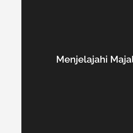
Menjelajahi Maja