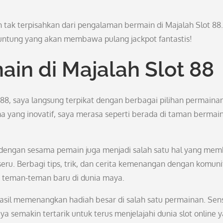
 tak terpisahkan dari pengalaman bermain di Majalah Slot 88.
untung yang akan membawa pulang jackpot fantastis!
in di Majalah Slot 88
 88, saya langsung terpikat dengan berbagai pilihan permaina
ma yang inovatif, saya merasa seperti berada di taman bermai
 dengan sesama pemain juga menjadi salah satu hal yang me
eru. Berbagi tips, trik, dan cerita kemenangan dengan komuni
i teman-teman baru di dunia maya.
asil memenangkan hadiah besar di salah satu permainan. Sen
 semakin tertarik untuk terus menjelajahi dunia slot online 