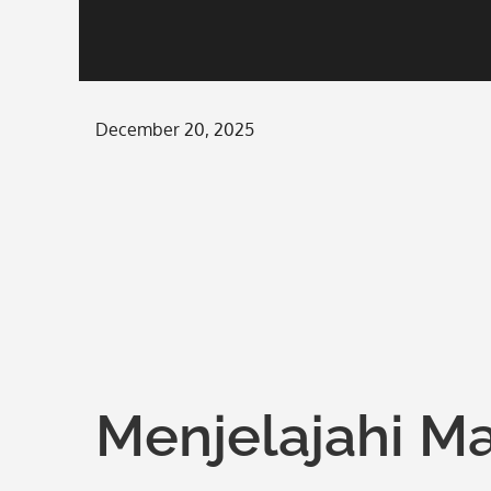
Posted
December 20, 2025
on
Menjelajahi Ma