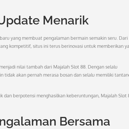
 Update Menarik
 terbaru yang membuat pengalaman bermain semakin seru. Dari
ng kompetitif, situs ini terus berinovasi untuk memberikan y
menjadi nilai tambah dari Majalah Slot 88. Dengan selalu
n tidak akan pernah merasa bosan dan selalu memiliki tanta
ik dan berpotensi menghasilkan keberuntungan, Majalah Slot 
ngalaman Bersama