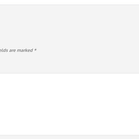
ields are marked
*