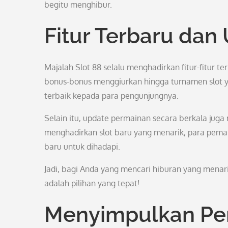
begitu menghibur.
Fitur Terbaru dan
Majalah Slot 88 selalu menghadirkan fitur-fitur
bonus-bonus menggiurkan hingga turnamen slot ya
terbaik kepada para pengunjungnya.
Selain itu, update permainan secara berkala juga 
menghadirkan slot baru yang menarik, para pemai
baru untuk dihadapi.
Jadi, bagi Anda yang mencari hiburan yang menar
adalah pilihan yang tepat!
Menyimpulkan Pe