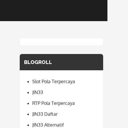
BLOGROLL
Slot Pola Terpercaya
JIN33
RTP Pola Terpercaya
JIN33 Daftar
JIN33 Alternatif