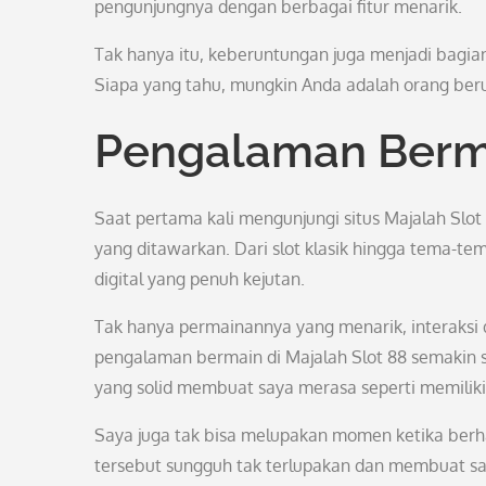
pengunjungnya dengan berbagai fitur menarik.
Tak hanya itu, keberuntungan juga menjadi bagian
Siapa yang tahu, mungkin Anda adalah orang ber
Pengalaman Berma
Saat pertama kali mengunjungi situs Majalah Slot
yang ditawarkan. Dari slot klasik hingga tema-te
digital yang penuh kejutan.
Tak hanya permainannya yang menarik, interaksi
pengalaman bermain di Majalah Slot 88 semakin s
yang solid membuat saya merasa seperti memilik
Saya juga tak bisa melupakan momen ketika berh
tersebut sungguh tak terlupakan dan membuat saya