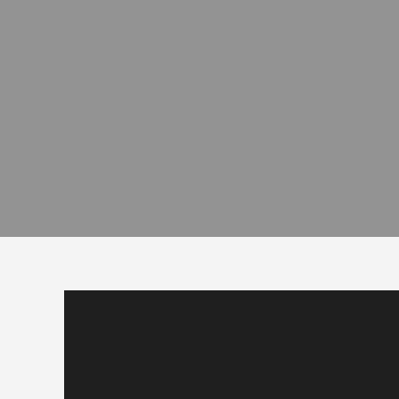
Skip
to
content