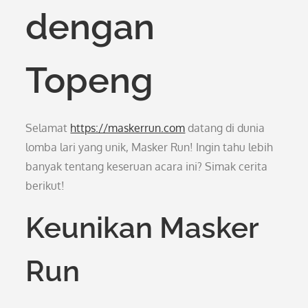
dengan
Topeng
Selamat
https://maskerrun.com
datang di dunia
lomba lari yang unik, Masker Run! Ingin tahu lebih
banyak tentang keseruan acara ini? Simak cerita
berikut!
Keunikan Masker
Run