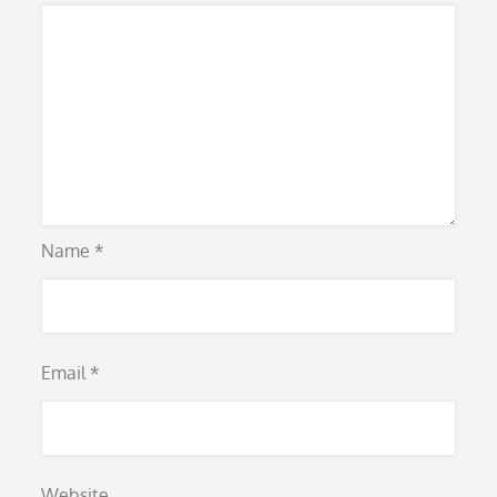
Name
*
Email
*
Website