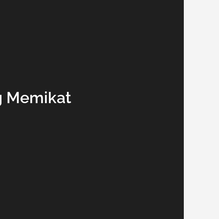
g Memikat