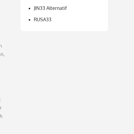
JIN33 Alternatif
RUSA33
n
an,
t
r
ch