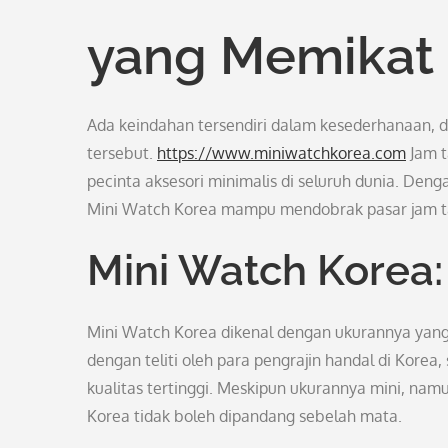
yang Memikat
Ada keindahan tersendiri dalam kesederhanaan, 
tersebut.
https://www.miniwatchkorea.com
Jam t
pecinta aksesori minimalis di seluruh dunia. Deng
Mini Watch Korea mampu mendobrak pasar jam t
Mini Watch Korea:
Mini Watch Korea dikenal dengan ukurannya yang
dengan teliti oleh para pengrajin handal di Korea
kualitas tertinggi. Meskipun ukurannya mini, na
Korea tidak boleh dipandang sebelah mata.