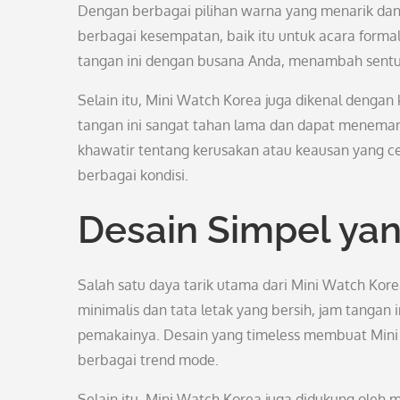
Dengan berbagai pilihan warna yang menarik dan
berbagai kesempatan, baik itu untuk acara form
tangan ini dengan busana Anda, menambah sentu
Selain itu, Mini Watch Korea juga dikenal dengan
tangan ini sangat tahan lama dan dapat menemani 
khawatir tentang kerusakan atau keausan yang c
berbagai kondisi.
Desain Simpel ya
Salah satu daya tarik utama dari Mini Watch Ko
minimalis dan tata letak yang bersih, jam tang
pemakainya. Desain yang timeless membuat Mini 
berbagai trend mode.
Selain itu, Mini Watch Korea juga didukung oleh