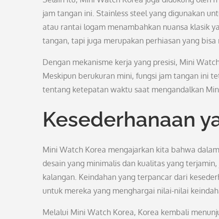
jam tangan ini. Stainless steel yang digunakan un
atau rantai logam menambahkan nuansa klasik ya
tangan, tapi juga merupakan perhiasan yang bis
Dengan mekanisme kerja yang presisi, Mini Wat
Meskipun berukuran mini, fungsi jam tangan ini t
tentang ketepatan waktu saat mengandalkan Mini 
Kesederhanaan y
Mini Watch Korea mengajarkan kita bahwa dalam
desain yang minimalis dan kualitas yang terjamin,
kalangan. Keindahan yang terpancar dari kesede
untuk mereka yang menghargai nilai-nilai keindah
Melalui Mini Watch Korea, Korea kembali menunjuk