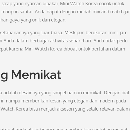
 strap yang nyaman dipakai, Mini Watch Korea cocok untuk
al maupun santai. Anda dapat dengan mudah mix and match j
han gaya yang unik dan elegan.
 ketahanannya yang luar biasa. Meskipun berukuran mini, jam
Anda dalam berbagai aktivitas sehari-hari. Anda tidak perlu
epat karena Mini Watch Korea dibuat untuk bertahan dalam
ng Memikat
rea adalah desainnya yang simpel namun memikat. Dengan dial
an ini mampu memberikan kesan yang elegan dan modern pada
Watch Korea bisa menjadi aksesori yang selalu relevan dalam
 material berkualitas tinggi yang memberikan sentuhan mewah