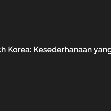
ch Korea: Kesederhanaan yan