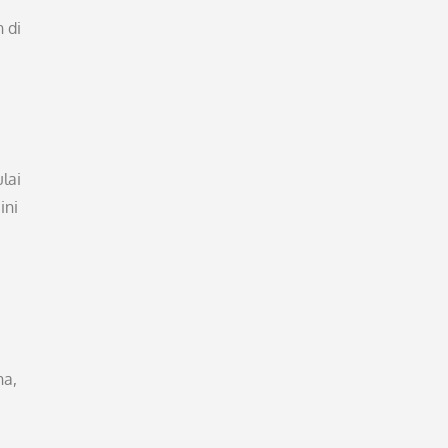
 di
lai
ini
ha,