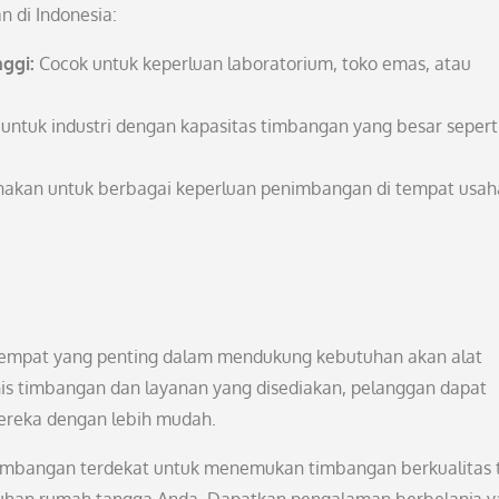
n di Indonesia:
ggi:
Cocok untuk keperluan laboratorium, toko emas, atau
 untuk industri dengan kapasitas timbangan yang besar sepert
akan untuk berbagai keperluan penimbangan di tempat usah
 tempat yang penting dalam mendukung kebutuhan akan alat
is timbangan dan layanan yang disediakan, pelanggan dapat
ereka dengan lebih mudah.
timbangan terdekat untuk menemukan timbangan berkualitas t