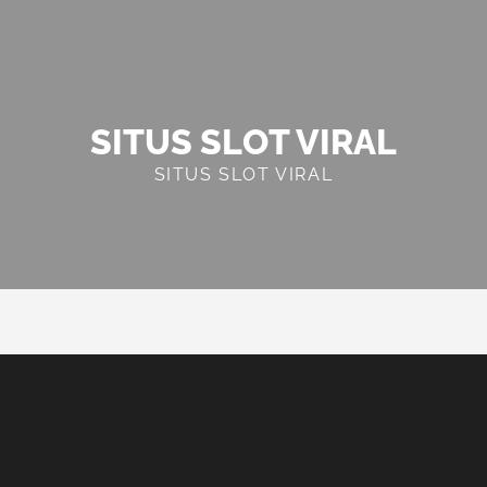
SITUS SLOT VIRAL
SITUS SLOT VIRAL