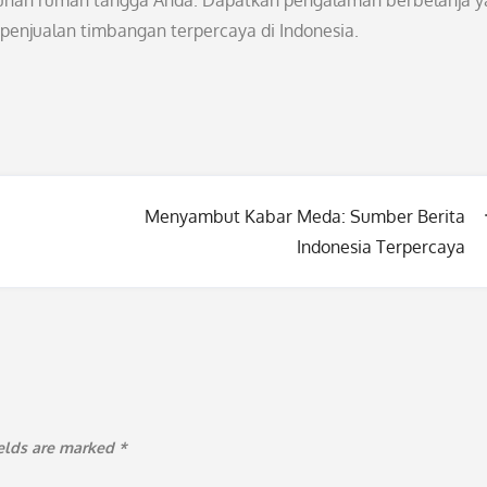
utuhan rumah tangga Anda. Dapatkan pengalaman berbelanja 
enjualan timbangan terpercaya di Indonesia.
Menyambut Kabar Meda: Sumber Berita
Indonesia Terpercaya
ields are marked
*