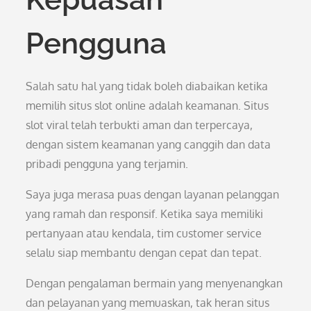
Pengguna
Salah satu hal yang tidak boleh diabaikan ketika
memilih situs slot online adalah keamanan. Situs
slot viral telah terbukti aman dan terpercaya,
dengan sistem keamanan yang canggih dan data
pribadi pengguna yang terjamin.
Saya juga merasa puas dengan layanan pelanggan
yang ramah dan responsif. Ketika saya memiliki
pertanyaan atau kendala, tim customer service
selalu siap membantu dengan cepat dan tepat.
Dengan pengalaman bermain yang menyenangkan
dan pelayanan yang memuaskan, tak heran situs