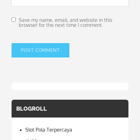
Save my name, email, and website in this
browser for the next time I comment.
BLOGROLL
Slot Pola Terpercaya