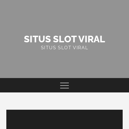
Skip
to
content
SITUS SLOT VIRAL
SITUS SLOT VIRAL