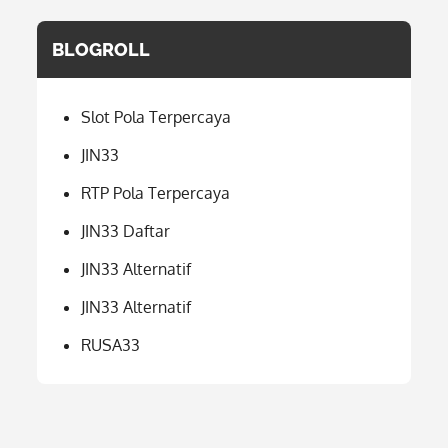
BLOGROLL
Slot Pola Terpercaya
JIN33
RTP Pola Terpercaya
JIN33 Daftar
JIN33 Alternatif
JIN33 Alternatif
RUSA33