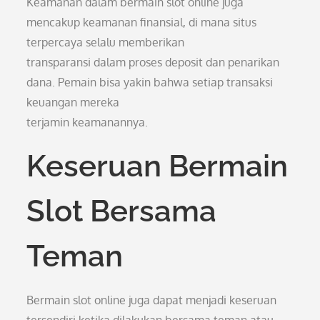
Keamanan dalam bermain slot online juga
mencakup keamanan finansial, di mana situs
terpercaya selalu memberikan
transparansi dalam proses deposit dan penarikan
dana. Pemain bisa yakin bahwa setiap transaksi
keuangan mereka
terjamin keamanannya.
Keseruan Bermain
Slot Bersama
Teman
Bermain slot online juga dapat menjadi keseruan