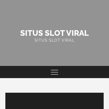
Skip
to
content
SITUS SLOT VIRAL
SITUS SLOT VIRAL