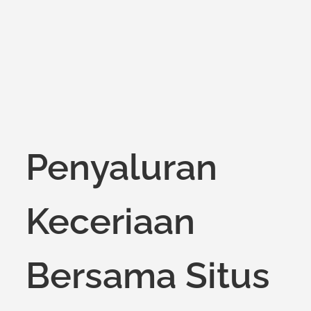
on
Penyaluran
Keceriaan
Bersama Situs