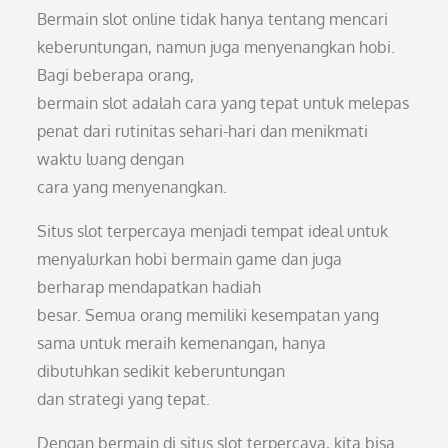
Bermain slot online tidak hanya tentang mencari
keberuntungan, namun juga menyenangkan hobi.
Bagi beberapa orang,
bermain slot adalah cara yang tepat untuk melepas
penat dari rutinitas sehari-hari dan menikmati
waktu luang dengan
cara yang menyenangkan.
Situs slot terpercaya menjadi tempat ideal untuk
menyalurkan hobi bermain game dan juga
berharap mendapatkan hadiah
besar. Semua orang memiliki kesempatan yang
sama untuk meraih kemenangan, hanya
dibutuhkan sedikit keberuntungan
dan strategi yang tepat.
Dengan bermain di situs slot terpercaya, kita bisa