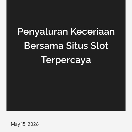
Penyaluran Keceriaan
Bersama Situs Slot
Terpercaya
Posted
May 15, 2026