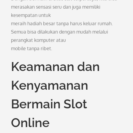
merasakan sensasi seru dan juga memiliki
kesempatan untuk
meraih hadiah besar tanpa harus keluar rumah.
Semua bisa dilakukan dengan mudah melalui
perangkat komputer atau
mobile tanpa ribet.
Keamanan dan
Kenyamanan
Bermain Slot
Online