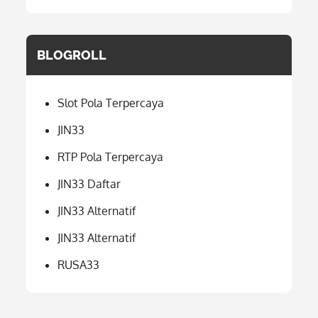
BLOGROLL
Slot Pola Terpercaya
JIN33
RTP Pola Terpercaya
JIN33 Daftar
JIN33 Alternatif
JIN33 Alternatif
RUSA33