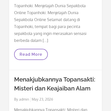
on
Topanhoki: Menjelajah Dunia Sepakbola
Online Topanhoki: Menjelajah Dunia
Sepakbola Online Selamat datang di
Topanhoki, tempat bagi para pecinta
sepakbola yang ingin merasakan sensasi
berbeda dalam […]
Topanhoki:
Read More
Menjelajah
Dunia
Sepakbola
Online
Menakjubkannya Topansakti:
Misteri dan Keajaiban Alam
Posted
By
admin
May 23, 2026
on
Menakjubkannya Topansakti: Misteri dan