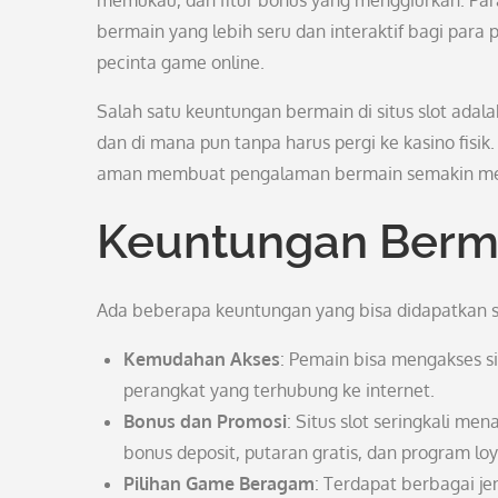
memukau, dan fitur bonus yang menggiurkan. P
bermain yang lebih seru dan interaktif bagi para 
pecinta game online.
Salah satu keuntungan bermain di situs slot ada
dan di mana pun tanpa harus pergi ke kasino fis
aman membuat pengalaman bermain semakin m
Keuntungan Bermai
Ada beberapa keuntungan yang bisa didapatkan saat
Kemudahan Akses
: Pemain bisa mengakses s
perangkat yang terhubung ke internet.
Bonus dan Promosi
: Situs slot seringkali m
bonus deposit, putaran gratis, dan program loya
Pilihan Game Beragam
: Terdapat berbagai j