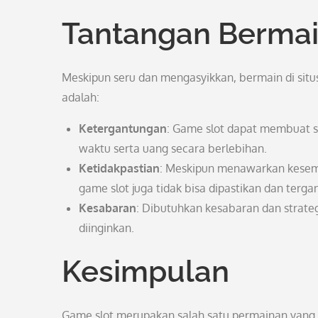
Tantangan Bermain
Meskipun seru dan mengasyikkan, bermain di situs
adalah:
Ketergantungan
: Game slot dapat membuat 
waktu serta uang secara berlebihan.
Ketidakpastian
: Meskipun menawarkan kese
game slot juga tidak bisa dipastikan dan terg
Kesabaran
: Dibutuhkan kesabaran dan strate
diinginkan.
Kesimpulan
Game slot merupakan salah satu permainan yang 