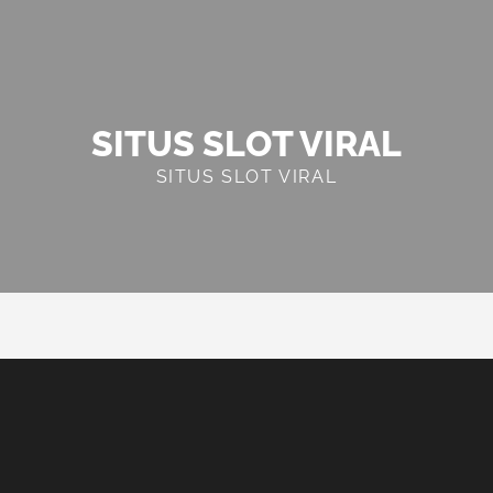
SITUS SLOT VIRAL
SITUS SLOT VIRAL