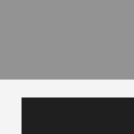
Skip
to
content