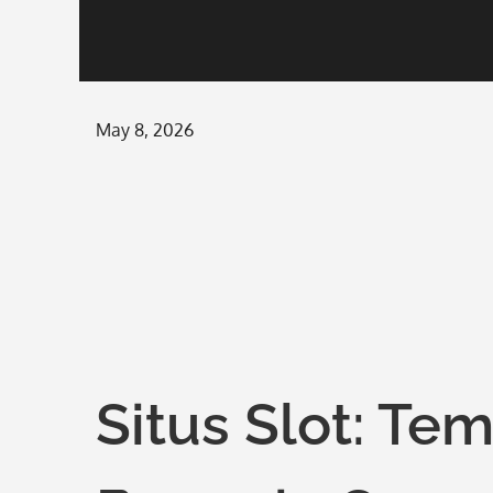
Posted
May 8, 2026
on
Situs Slot: Te