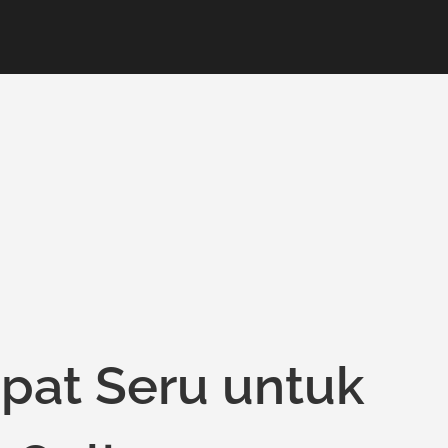
mpat Seru untuk