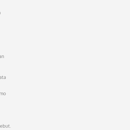
n
an
ata
omo
sebut.