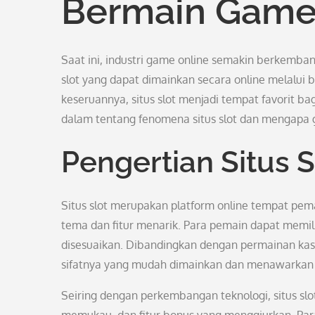
Bermain Game
Saat ini, industri game online semakin berkemba
slot yang dapat dimainkan secara online melalui 
keseruannya, situs slot menjadi tempat favorit b
dalam tentang fenomena situs slot dan mengapa g
Pengertian Situs S
Situs slot merupakan platform online tempat pem
tema dan fitur menarik. Para pemain dapat memil
disesuaikan. Dibandingkan dengan permainan kasino
sifatnya yang mudah dimainkan dan menawarkan
Seiring dengan perkembangan teknologi, situs slo