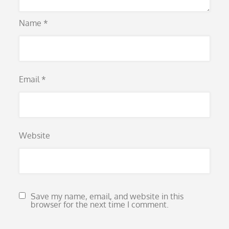
Name
*
Email
*
Website
Save my name, email, and website in this
browser for the next time I comment.