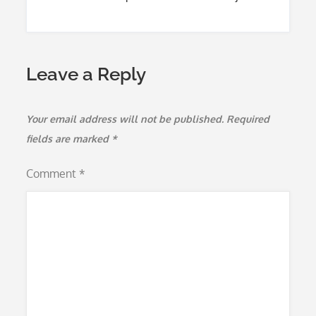
Leave a Reply
Your email address will not be published.
Required
fields are marked
*
Comment
*