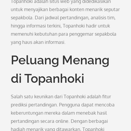
Topanhoki adalah situs web yang didedikasikan
untuk menyajikan berbagai konten menarik seputar
sepakbola. Dari jadwal pertandingan, analisis tim,
hingga informasi terkini, Topanhoki hadir untuk
memenuhi kebutuhan para penggemar sepakbola
yang haus akan informasi.
Peluang Menang
di Topanhoki
Salah satu keunikan dari Topanhoki adalah fitur
prediksi pertandingan. Pengguna dapat mencoba
keberuntungan mereka dalam menebak hasil
pertandingan secara online. Dengan berbagai
hadiah menarik yang ditawarkan, Topanhoki